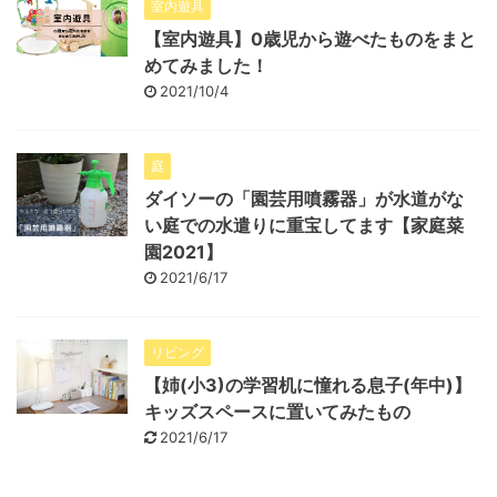
室内遊具
【室内遊具】0歳児から遊べたものをまと
めてみました！
2021/10/4
庭
ダイソーの「園芸用噴霧器」が水道がな
い庭での水遣りに重宝してます【家庭菜
園2021】
2021/6/17
リビング
【姉(小3)の学習机に憧れる息子(年中)】
キッズスペースに置いてみたもの
2021/6/17