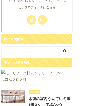
別に家関係のブログを立ち上げました。 詳
しいプロフィールは
こちら
サイト内検索
ランキング参加中
にほんブログ村
室内遊具
木製の室内うんていの事
(購入先・価格など)