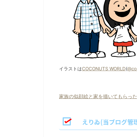
イラストは
COCONUTS WORLD
(
@co
家族の似顔絵と家を描いてもらっ
えりゐ(当ブログ管理