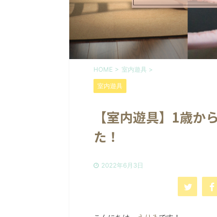
HOME
>
室内遊具
>
室内遊具
【室内遊具】1歳か
た！
2022年6月3日