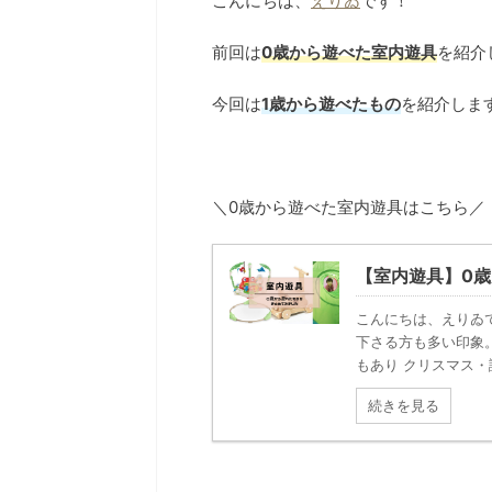
こんにちは、
えりゐ
です！
前回は
0歳から遊べた室内遊具
を紹介
今回は
1歳から遊べたもの
を紹介しま
＼0歳から遊べた室内遊具はこちら／
【室内遊具】0
こんにちは、えりゐ
下さる方も多い印象
もあり クリスマス・
続きを見る