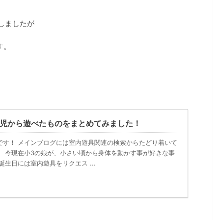
しましたが
す。
歳児から遊べたものをまとめてみました！
です！ メインブログには室内遊具関連の検索からたどり着いて
。 今現在小3の娘が、小さい頃から身体を動かす事が好きな事
誕生日には室内遊具をリクエス ...