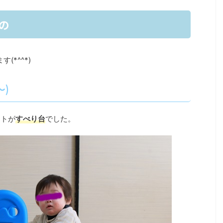
の
*^^*)
～)
ントが
すべり台
でした。