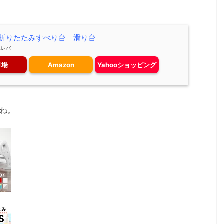
o! 折りたたみすべり台 滑り台
エレバ
市場
Amazon
Yahooショッピング
ね。