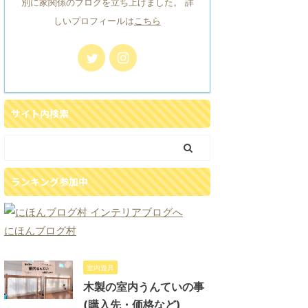
別に家関係のブログを立ち上げました。 詳
しいプロフィールは
こちら
サイト内検索
ランキング参加中
にほんブログ村
室内遊具
木製の室内うんていの事
(購入先・価格など)