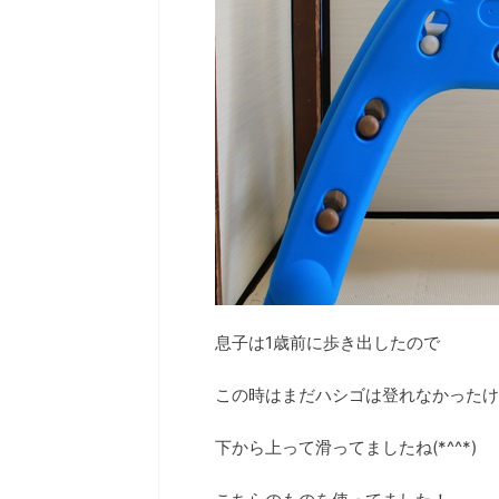
息子は1歳前に歩き出したので
この時はまだハシゴは登れなかったけ
下から上って滑ってましたね(*^^*)