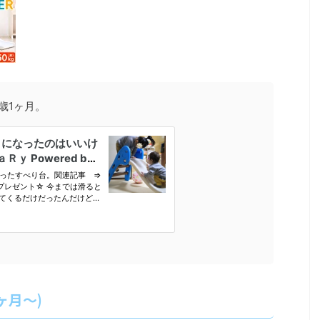
歳1ヶ月。
ヶ月～)