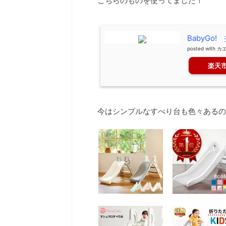
こちらのものを使ってました！
BabyG
posted with
カ
楽天
今はシンプルなすべり台も色々あるの