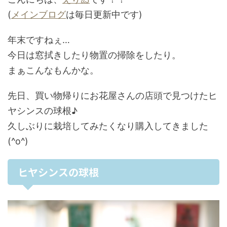
(
メインブログ
は毎日更新中です)
年末ですねぇ…
今日は窓拭きしたり物置の掃除をしたり。
まぁこんなもんかな。
先日、買い物帰りにお花屋さんの店頭で見つけた
ヒ
ヤシンスの球根
♪
久しぶりに栽培してみたくなり購入してきました
(^o^)
ヒヤシンスの球根