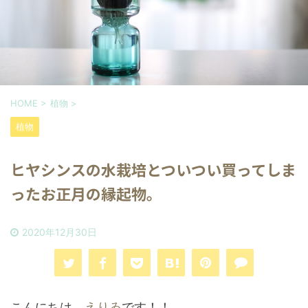
HOME
>
植物
>
植物
ヒヤシンスの水栽培とついつい買ってしま
ったお正月の縁起物。
2020年12月30日
こんにちは、
えりゐ
です！！