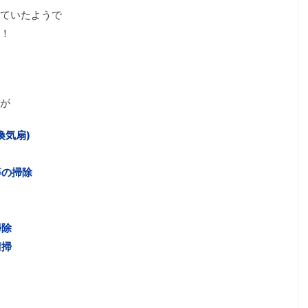
ていたようで
！
が
気扇)
の掃除
掃除
清掃