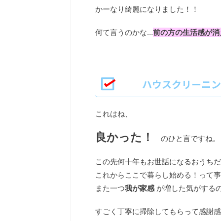
かーなり綺麗になりました！！
何て言うのかな…
前の方の生活感が消
ハウスクリーニン
これはね、
良かった！
のひと言ですね。
この先何十年もお世話になるおうちだ
これからここで暮らし始める！って事
また一つ
我が家感
が増した気がする
すごく丁寧に掃除してもらって感謝感