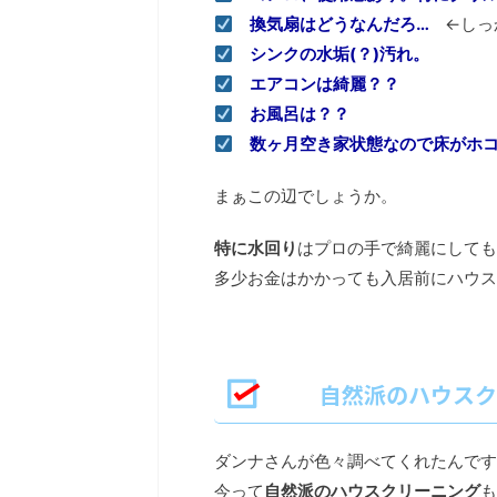
換気扇はどうなんだろ…
←しっ
シンクの水垢(？)汚れ。
エアコンは綺麗？？
お風呂は？？
数ヶ月空き家状態なので床がホコ
まぁこの辺でしょうか。
特に水回り
はプロの手で綺麗にしても
多少お金はかかっても入居前にハウス
自然派のハウスク
ダンナさんが色々調べてくれたんです
今って
自然派のハウスクリーニング
も