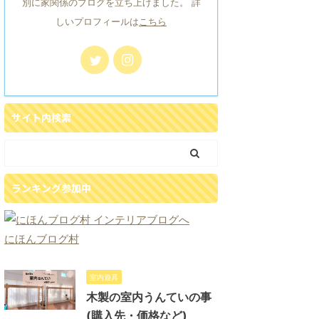
別に家関係のブログを立ち上げました。 詳
しいプロフィールは
こちら
サイト内検索
ランキング参加中
にほんブログ村
室内遊具
木製の室内うんていの事
(購入先・価格など)